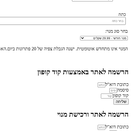
כתה
בחר סוג מנוי:
המנוי אינו מתחדש אוטומטית. ישנה הגבלת צפיה של 20 פתרונות ביום.האתר הינו "שומר שבת", לא ניתן להכנס לאתר ולצפות בפתרונות החל מכניסת שבת/חג ועד לצאת שבת/חג.
הרשמה לאתר באמצעות קוד קופון
כתובת דוא"ל
סיסמה
קוד קופון
שליחה
הרשמה לאתר ורכישת מנוי
כתובת דוא"ל