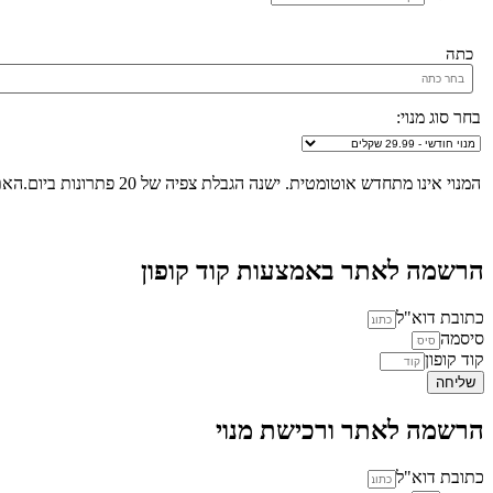
כתה
בחר סוג מנוי:
המנוי אינו מתחדש אוטומטית. ישנה הגבלת צפיה של 20 פתרונות ביום.האתר הינו "שומר שבת", לא ניתן להכנס לאתר ולצפות בפתרונות החל מכניסת שבת/חג ועד לצאת שבת/חג.
הרשמה לאתר באמצעות קוד קופון
כתובת דוא"ל
סיסמה
קוד קופון
שליחה
הרשמה לאתר ורכישת מנוי
כתובת דוא"ל