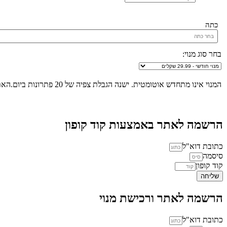
כתה
בחר סוג מנוי:
המנוי אינו מתחדש אוטומטית. ישנה הגבלת צפיה של 20 פתרונות ביום.האתר הינו "שומר שבת", לא ניתן להכנס לאתר ולצפות בפתרונות החל מכניסת שבת/חג ועד לצאת שבת/חג.
הרשמה לאתר באמצעות קוד קופון
כתובת דוא"ל
סיסמה
קוד קופון
שליחה
הרשמה לאתר ורכישת מנוי
כתובת דוא"ל