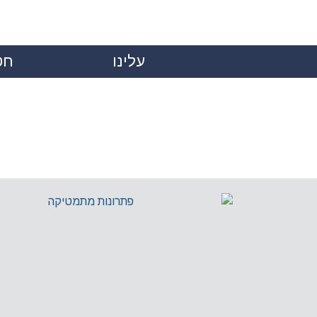
עלינו
חט
|