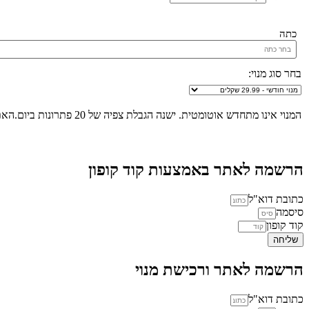
כתה
בחר סוג מנוי:
המנוי אינו מתחדש אוטומטית. ישנה הגבלת צפיה של 20 פתרונות ביום.האתר הינו "שומר שבת", לא ניתן להכנס לאתר ולצפות בפתרונות החל מכניסת שבת/חג ועד לצאת שבת/חג.
הרשמה לאתר באמצעות קוד קופון
כתובת דוא"ל
סיסמה
קוד קופון
שליחה
הרשמה לאתר ורכישת מנוי
כתובת דוא"ל