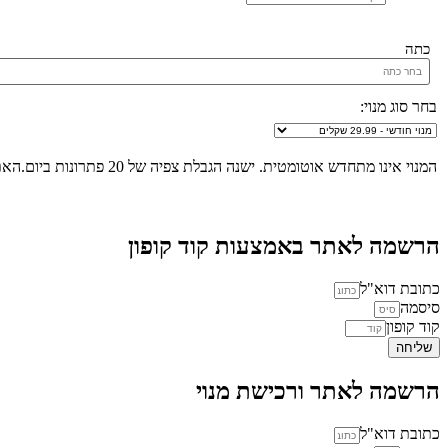
כתה
בחר סוג מנוי:
המנוי אינו מתחדש אוטומטית. ישנה הגבלת צפיה של 20 פתרונות ביום.האתר הינו "שומר שבת", לא ניתן להכנס לאתר ולצפות בפתרונות החל מכניסת שבת/חג ועד לצאת שבת/חג.
הרשמה לאתר באמצעות קוד קופון
כתובת דוא"ל
סיסמה
קוד קופון
שליחה
הרשמה לאתר ורכישת מנוי
כתובת דוא"ל