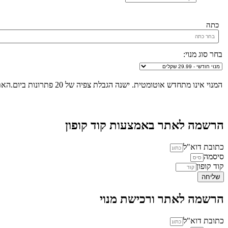
כתה
בחר סוג מנוי:
המנוי אינו מתחדש אוטומטית. ישנה הגבלת צפיה של 20 פתרונות ביום.האתר הינו "שומר שבת", לא ניתן להכנס לאתר ולצפות בפתרונות החל מכניסת שבת/חג ועד לצאת שבת/חג.
הרשמה לאתר באמצעות קוד קופון
כתובת דוא"ל
סיסמה
קוד קופון
שליחה
הרשמה לאתר ורכישת מנוי
כתובת דוא"ל